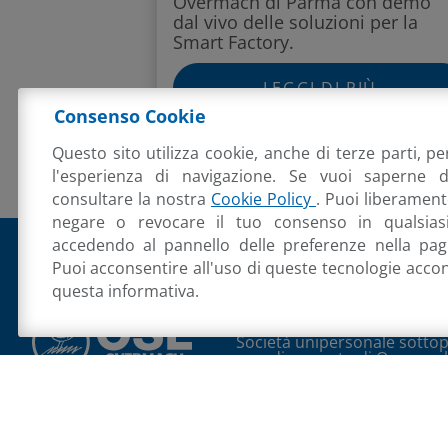
Overmach di Parma con demo
dal vivo delle soluzioni per la
Smart Factory.
LEGGI DI PIÙ
Consenso Cookie
Questo sito utilizza cookie, anche di terze parti, pe
l'esperienza di navigazione. Se vuoi saperne 
consultare la nostra
Cookie Policy
. Puoi liberament
negare o revocare il tuo consenso in qualsia
accedendo al pannello delle preferenze nella pagi
Puoi acconsentire all'uso di queste tecnologie acc
O.S.L. S.R.L. ORGANIZZA
questa informativa.
LAVORO
Piazza Sergio Finocchi, 3
41
059 765888 +39 059 765997
Società unipersonale sottop
coordinamento di Overmac
P.IVA 02054130360
Cod. De
Privacy Policy
,
Cookie Policy
di clienti/fornitori