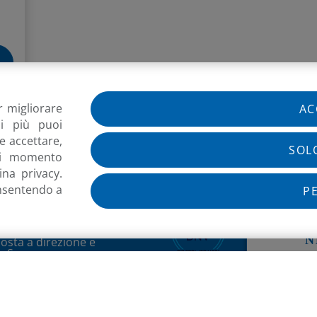
r migliorare
AC
di più puoi
e accettare,
SOL
si momento
na privacy.
onsentendo a
P
ZIONE SCIENTIFICA DEL
057
-
Spilamberto
(MO)
+39
IS
osl@osl.it
N
osta a direzione e
h Spa
stinatario M5UXCR1
e
Informativa per Referenti