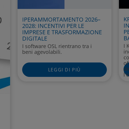
K
IPERAMMORTAMENTO 2026–
I
2028: INCENTIVI PER LE
P
IMPRESE E TRASFORMAZIONE
B
DIGITALE
I 
I software OSL rientrano tra i
in
beni agevolabili.
co
of
de
LEGGI DI PIÙ
l'