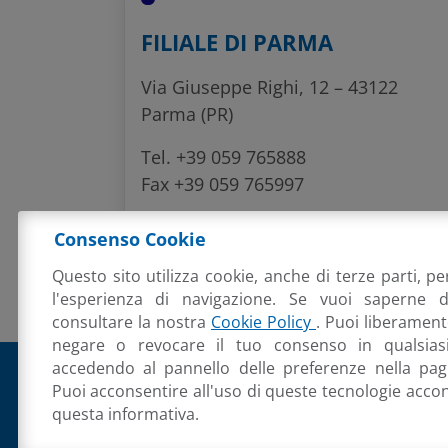
FILIALE DI PARMA
Via Giuseppe Righi, 12 – 43122
Parma (PR)
Tel. +39 059 765888
Fax +39 059 765997
E-mail:
osl@osl.it
Consenso Cookie
Questo sito utilizza cookie, anche di terze parti, pe
l'esperienza di navigazione. Se vuoi saperne 
consultare la nostra
Cookie Policy
. Puoi liberament
negare o revocare il tuo consenso in qualsia
accedendo al pannello delle preferenze nella pagi
Puoi acconsentire all'uso di queste tecnologie acc
O.S.L. S.R.L. ORGANIZZA
questa informativa.
LAVORO
Piazza Sergio Finocchi, 3
41