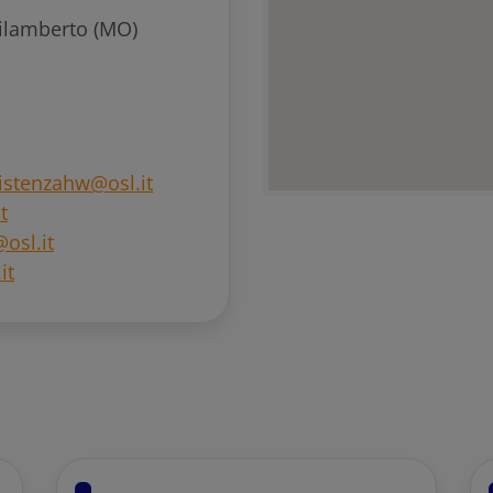
pilamberto (MO)
istenzahw@osl.it
t
osl.it
it