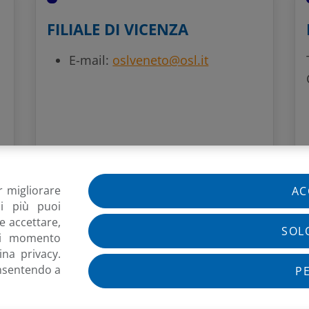
FILIALE DI VICENZA
E-mail:
oslveneto@osl.it
r migliorare
AC
di più puoi
e accettare,
SOL
si momento
na privacy.
onsentendo a
P
ZIONE SCIENTIFICA DEL
057
-
Spilamberto
(MO)
+39
IS