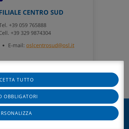
FILIALE CENTRO SUD
Tel. +39 059 765888
Cell. +39 329 9874304
E-mail:
oslcentrosud@osl.it
CETTA TUTTO
O OBBLIGATORI
ERSONALIZZA
CRIVITI ALLA