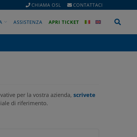
CHIAMA OSL
CONTATTACI
Apri 
A
ASSISTENZA
APRI TICKET
ovative per la vostra azienda,
scrivete
ale di riferimento.