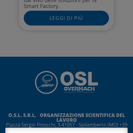
Smart Factory.
LEGGI DI PIÙ
O.S.L. S.R.L. ORGANIZZAZIONE SCIENTIFICA DEL
LAVORO
Piazza Sergio Finocchi, 3
41057
-
Spilamberto
(MO)
+39
059 765888 +39 059 765997
osl@osl.it