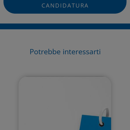
CANDIDATURA
4) COMUNICAZIONE DEI DATI
I dati personali relativi al trattamento in questione non risulteranno
comunicati in alcun modo a terzi.
5) DIFFUSIONE DEI DATI
I dati personali trattati, in alcun modo, verranno portati a conoscenza di
Potrebbe interessarti
soggetti indeterminati.
6) TRASFERIMENTO ALL’ESTERO
I dati personali trattati non risulteranno trasferiti all’estero.
7) DIRITTI DELL’INTERESSATO (GDPR artt.
15-22)
In ogni momento, l’interessato potrà esercitare il diritto di:
chiedere la conferma dell’esistenza o meno di propri dati personali.
ottenere le indicazioni circa le finalità del trattamento, le categorie
dei dati personali, i destinatari o le categorie di destinatari a cui i
dati personali sono stati o saranno comunicati e, quando possibile,