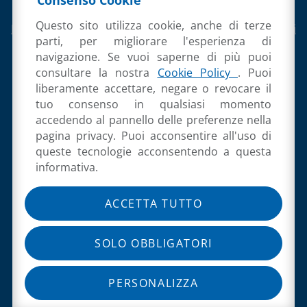
coordinamento di Overmach Spa
P.IVA 02054130360
Cod. Destinatario M5UXCR1
Questo sito utilizza cookie, anche di terze
Privacy Policy
,
Cookie Policy
e
Informativa per Referenti
di clienti/fornitori
parti, per migliorare l'esperienza di
navigazione. Se vuoi saperne di più puoi
consultare la nostra
Cookie Policy
. Puoi
liberamente accettare, negare o revocare il
tuo consenso in qualsiasi momento
accedendo al pannello delle preferenze nella
pagina privacy. Puoi acconsentire all'uso di
queste tecnologie acconsentendo a questa
informativa.
ACCETTA TUTTO
ISCRIVITI ALLA NEWSLETTER
SOLO OBBLIGATORI
IPERAMMORTAMENTO 2026–
2028: INCENTIVI PER LE
IMPRESE E TRASFORMAZIONE
PERSONALIZZA
DIGITALE