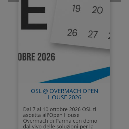
persone fisiche rientranti nella definizione di art. 37 Regolamento Europeo
GDPR 2016/679.
10) PERIODO DI CONSERVAZIONE DEI
DATI
I dati raccolti risultano conservati unicamente per le tempistiche
necessarie al fine di permettere di erogare i servizi richiesti.
OSL @ OVERMACH OPEN
HOUSE 2026
Dal 7 al 10 ottobre 2026 OSL ti
aspetta all'Open House
Overmach di Parma con demo
dal vivo delle soluzioni per la