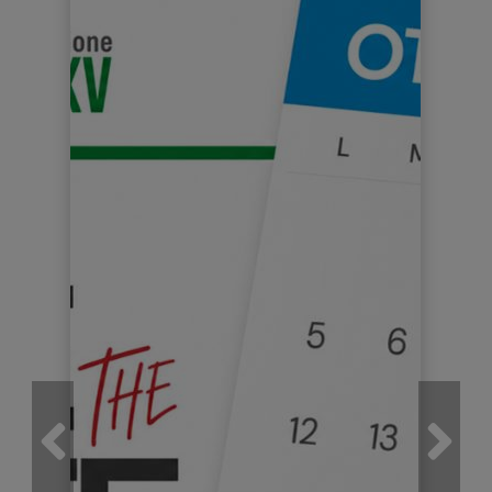
il periodo di conservazione.
ottenere la rettifica e la cancellazione dei dati.
ottenere la limitazione del trattamento.
ottenere la portabilità dei dati, ossia riceverli da un titolare del
trattamento, in un formato strutturato, di uso comune e leggibile da
dispositivo automatico, e trasmetterli ad un altro titolare del
trattamento senza impedimenti.
opporsi al trattamento in qualsiasi momento ed anche nel caso di
trattamento per finalità di marketing diretto.
opporsi ad un processo decisionale automatizzato relativo alle
persone fisiche, compresa la profilazione.
proporre un reclamo all’Autorità Garante per la protezione dei dati
Italiana.
8) TITOLARE DEL TRATTAMENTO
Titolare del trattamento dei dati è O.S.L. S.r.l., Via Rubicone, 110 – 41056
Savignano S.P. (MO),
osl@osl.it
9) RESPONSABILE DELLA PROTEZIONE DEI
DATI
La figura di Responsabile della protezione dei dati (DPO) non è stata
individuata in quanto la scrivente non effettua trattamenti di dati di