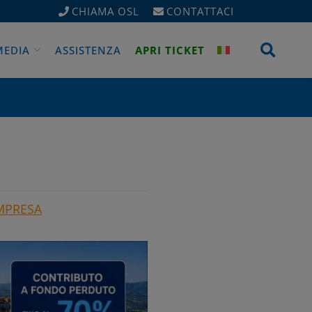
CHIAMA OSL
CONTATTACI
Apri 
MEDIA
ASSISTENZA
APRI TICKET
IMPRESA