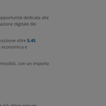
opportunità dedicata alle
azione digitale dei
osizione oltre
5,45
sa economica e
issibili, con un importo
 già attive oppure