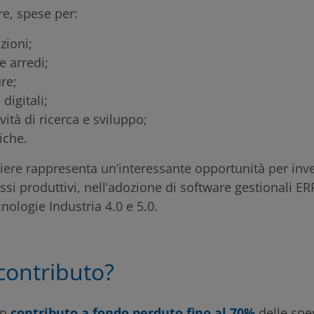
re, spese per:
zioni;
e arredi;
re;
digitali;
vità di ricerca e sviluppo;
iche.
iere rappresenta un’interessante opportunità per inve
essi produttivi, nell’adozione di software gestionali E
cnologie Industria 4.0 e 5.0.
 contributo?
un
contributo a fondo perduto fino al 70%
delle spe