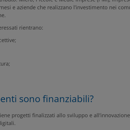
mesi e aziende che realizzano l’investimento nei com
he.
teressati rientrano:
cettive;
tura;
enti sono finanziabili?
ene progetti finalizzati allo sviluppo e all’innovazion
gitali.