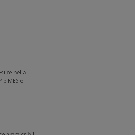
stire nella
RP e MES e
se ammissibili.