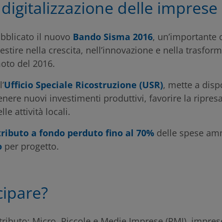
a digitalizzazione delle imprese
bblicato il nuovo
Bando Sisma 2016
, un’importante 
stire nella crescita, nell’innovazione e nella trasform
emoto del 2016.
l’
Ufficio Speciale Ricostruzione (USR)
, mette a disp
nere nuovi investimenti produttivi, favorire la ripre
le attività locali.
ributo a fondo perduto fino al 70%
delle spese amm
o
per progetto.
cipare?
ributo: Micro, Piccole e Medie Imprese (PMI), imprese