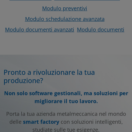
Modulo preventivi
Modulo schedulazione avanzata
Modulo documenti avanzati
Modulo documenti
MECCANICA DI PRECISIONE , TORNERIA
MECCANICA
KONELEKTRA SRL – ANGERA (VA)
Pronto a rivoluzionare la tua
produzione?
Non solo software gestionali, ma soluzioni per
migliorare il tuo lavoro.
LEGGI
Porta la tua azienda metalmeccanica nel mondo
delle
smart factory
con soluzioni intelligenti,
studiate sulle tue esigenze.