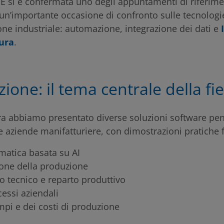
si è confermata uno degli appuntamenti di riferimen
 un’importante occasione di confronto sulle tecnolog
ne industriale: automazione, integrazione dei dati e
tura
.
azione: il tema centrale della fi
iera abbiamo presentato diverse soluzioni software pe
le aziende manifatturiere, con dimostrazioni pratiche f
matica basata su AI
ione della produzione
io tecnico e reparto produttivo
essi aziendali
mpi e dei costi di produzione