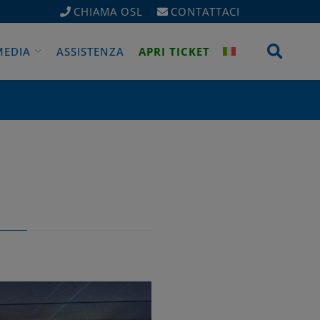
CHIAMA OSL
CONTATTACI
Apri 
MEDIA
ASSISTENZA
APRI TICKET
O