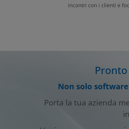
incontri con i clienti e fo
Pronto 
Non solo software 
Porta la tua azienda m
i