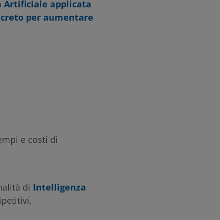
a Artificiale applicata
ncreto per aumentare
empi e costi di
nalità di
Intelligenza
etitivi.