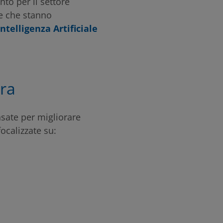
to per il settore
ie che stanno
Intelligenza Artificiale
era
nsate per migliorare
ocalizzate su: