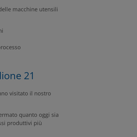
elle macchine utensili
ni
processo
lione 21
no visitato il nostro
fermato quanto oggi sia
si produttivi più