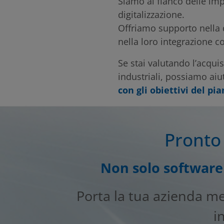
Siamo al fianco delle im
digitalizzazione.
Offriamo supporto nella d
nella loro integrazione co
Se stai valutando l’acqui
industriali, possiamo aiu
con gli obiettivi del pi
Pronto 
Non solo software 
Porta la tua azienda m
i