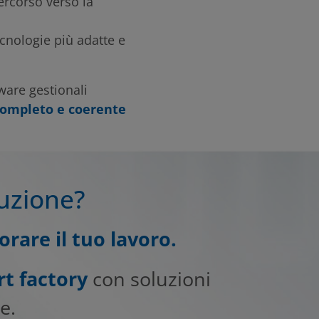
ercorso verso la
ecnologie più adatte e
ware gestionali
completo e coerente
duzione?
rare il tuo lavoro.
t factory
con soluzioni
e.