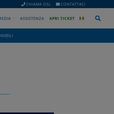
CHIAMA OSL
CONTATTACI
Apri 
MEDIA
ASSISTENZA
APRI TICKET
NIBILI