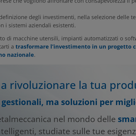
prese che vogliono affrontare con consapevolezza il p
efinizione degli investimenti, nella selezione delle t
n i sistemi aziendali esistenti.
sto di macchine utensili, impianti automatizzati o soft
tarti a
trasformare l’investimento in un progetto 
ano nazionale
.
a rivoluzionare la tua pro
gestionali, ma soluzioni per miglio
etalmeccanica nel mondo delle
smar
ntelligenti, studiate sulle tue esigenz