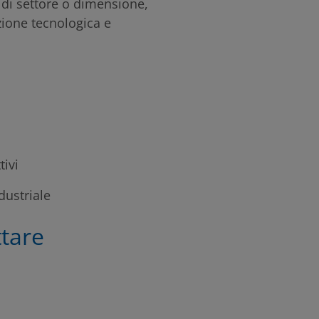
e di settore o dimensione,
zione tecnologica e
tivi
dustriale
ttare