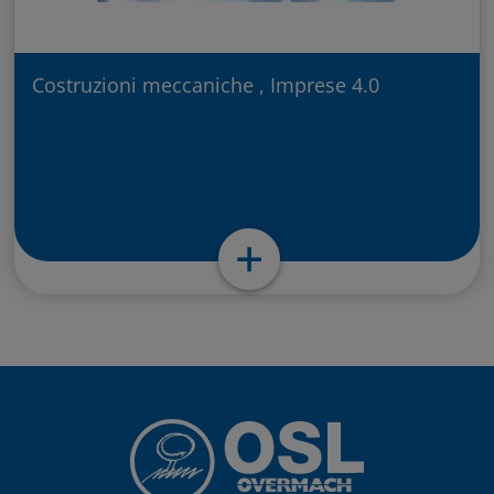
Costruzioni meccaniche , Imprese 4.0
Nuova B.S. S.n.c. di Stefanelli
Cristina & C. – Marano sul Panaro
(MO)
+