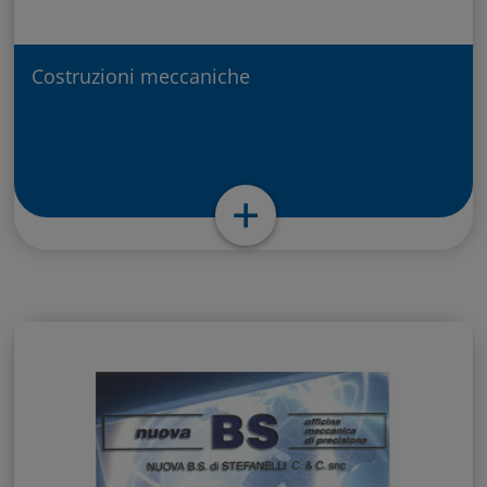
Costruzioni meccaniche
STIL.MEC S.n.c. – Portomaggiore
(FE)
+