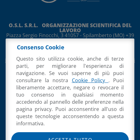
O.S.L. S.R.L. ORGANIZZAZIONE SCIENTIFICA DEL
LAVORO
Piazza Sergio Finocchi, 3
41057
-
Spilamberto
(MO)
+39
059 765888 +39 059 765997
osl@osl.it
Società unipersonale sottoposta a direzione e
Consenso Cookie
coordinamento di Overmach Spa
P.IVA 02054130360
Cod. Destinatario M5UXCR1
Questo sito utilizza cookie, anche di terze
Privacy Policy
,
Cookie Policy
e
Informativa per Referenti
di clienti/fornitori
parti, per migliorare l'esperienza di
navigazione. Se vuoi saperne di più puoi
consultare la nostra
Cookie Policy
. Puoi
liberamente accettare, negare o revocare il
tuo consenso in qualsiasi momento
accedendo al pannello delle preferenze nella
pagina privacy. Puoi acconsentire all'uso di
queste tecnologie acconsentendo a questa
informativa.