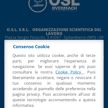
O.S.L. S.R.L. ORGANIZZAZIONE SCIENTIFICA DEL
LAVORO
Piazza Sergio Finocchi, 3
41057
-
Spilamberto
(MO)
+39
059 765888 +39 059 765997
osl@osl.it
Società unipersonale sottoposta a direzione e
Consenso Cookie
coordinamento di Overmach Spa
P.IVA 02054130360
Cod. Destinatario M5UXCR1
Questo sito utilizza cookie, anche di terze
Privacy Policy
,
Cookie Policy
e
Informativa per Referenti
di clienti/fornitori
parti, per migliorare l'esperienza di
navigazione. Se vuoi saperne di più puoi
consultare la nostra
Cookie Policy
. Puoi
liberamente accettare, negare o revocare il
tuo consenso in qualsiasi momento
accedendo al pannello delle preferenze nella
pagina privacy. Puoi acconsentire all'uso di
queste tecnologie acconsentendo a questa
informativa.