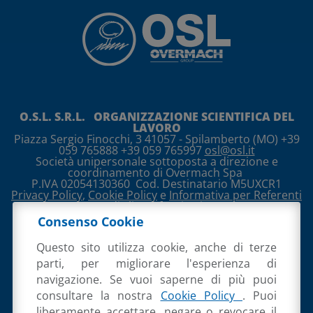
O.S.L. S.R.L. ORGANIZZAZIONE SCIENTIFICA DEL
LAVORO
Piazza Sergio Finocchi, 3
41057
-
Spilamberto
(MO)
+39
059 765888 +39 059 765997
osl@osl.it
Società unipersonale sottoposta a direzione e
coordinamento di Overmach Spa
P.IVA 02054130360
Cod. Destinatario M5UXCR1
Privacy Policy
,
Cookie Policy
e
Informativa per Referenti
di clienti/fornitori
Consenso Cookie
Questo sito utilizza cookie, anche di terze
parti, per migliorare l'esperienza di
navigazione. Se vuoi saperne di più puoi
consultare la nostra
Cookie Policy
. Puoi
liberamente accettare, negare o revocare il